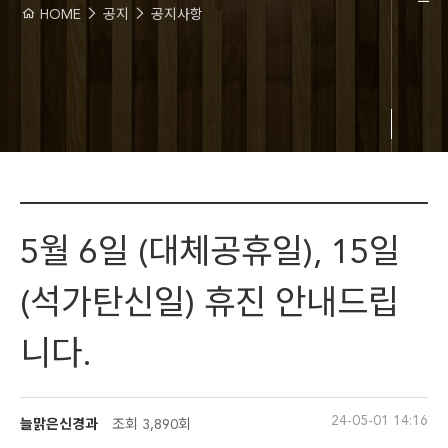
HOME
공지
공지사항
5월 6일 (대체공휴일), 15일
(석가탄신일) 휴진 안내드립
니다.
24-05-01 14:16
늘맑은신경과
조회
3,890회