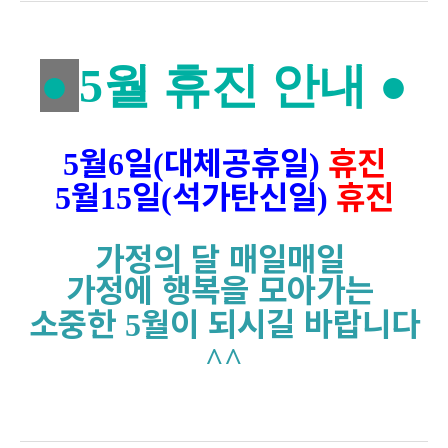
●
5월 휴진 안내 ●
​
5
6
(
)
월
일
대체공휴일
휴진
5
15
(
)
월
일
석가탄신일
휴진
가정의 달 매일매일
가정에 행복을 모아가는
5
소중한
월이 되시길 바랍니다
^^