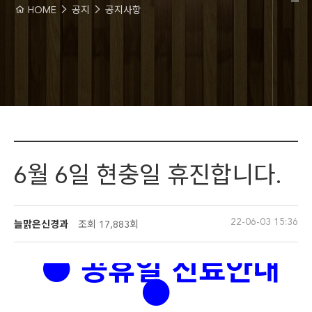
HOME
공지
공지사항
6월 6일 현충일 휴진합니다.
22-06-03 15:36
늘맑은신경과
조회
17,883회
●
공휴일 진료안내
●