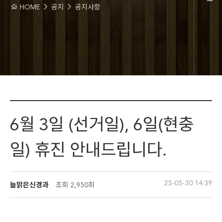
HOME
공지
공지사항
6월 3일 (선거일), 6일(현충
일) 휴진 안내드립니다.
25-05-30 14:39
늘맑은신경과
조회
2,950회