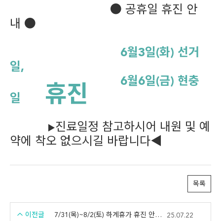
●
공휴일 휴진 안
내
●
6월3
일
(화
) 선거
일
,
6월6
일
(금
)
현충
휴진
일
진료일정 참고하시어 내원 및 예
▶
약에 착오 없으시길 바랍니다◀
목록
이전글
7/31(목)~8/2(토) 하계휴가 휴진 안내드립니다.
25.07.22